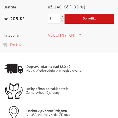
až
140 Kč
(–35 %)
Ušetříte
od 206 Kč
VŠECHNY KNIHY
Kategorie
Dotaz
Doprava zdarma nad 880 Kč
Navíc předprodeje pro registrované
Knihy přímo od nakladatele
Za nejvýhodnější ceny
Osobní vyzvednutí zdarma
V naší redakci v srdci Žižkova