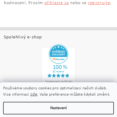
hodnocení. Prosím
přihlaste se
nebo se
registrujte
.
Spolehlivý e-shop
Používáme soubory cookies pro optimalizaci našich služeb.
zde
Více informací
. Vaše preference můžete kdykoli změnit.
Upravit nastavení
2026 ©
Nakladatelství Maraton
, všechna práva vyhrazena
Nastavení
cookies