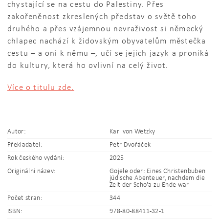
chystající se na cestu do Palestiny. Přes
zakořeněnost zkreslených představ o světě toho
druhého a přes vzájemnou nevraživost si německý
chlapec nachází k židovským obyvatelům městečka
cestu – a oni k němu –, učí se jejich jazyk a proniká
do kultury, která ho ovlivní na celý život.
Více o titulu zde.
Autor:
Karl von Wetzky
Překladatel:
Petr Dvořáček
Rok českého vydání:
2025
Originální název:
Gojele oder: Eines Christenbuben
jüdische Abenteuer, nachdem die
Zeit der Scho'a zu Ende war
Počet stran:
344
ISBN:
978-80-88411-32-1