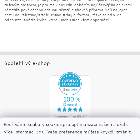
Tato knížka, která mě na první pohled rozhodně nezaujala názvem, ale
tušeným obsahem, je pro mě v poslední době tím nejúžasnějším objevem!!!
Tématika poválečného odsunu Němců a zároveň příprava Židů na jejich
cestu do Palestiny/Izraele. Psáno strhující formou, těžko se od ní dá
odpoutat - zkrátka kniha, kterou mohu ráda všem doporučit!!!
Spolehlivý e-shop
Používáme soubory cookies pro optimalizaci našich služeb.
zde
Více informací
. Vaše preference můžete kdykoli změnit.