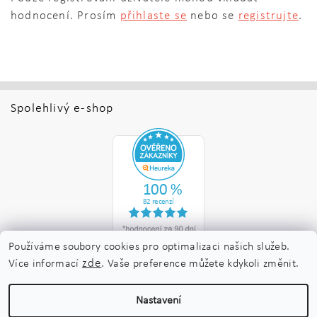
hodnocení. Prosím
přihlaste se
nebo se
registrujte
.
Spolehlivý e-shop
Používáme soubory cookies pro optimalizaci našich služeb.
zde
Více informací
. Vaše preference můžete kdykoli změnit.
Upravit nastavení
2026 ©
Nakladatelství Maraton
, všechna práva vyhrazena
Nastavení
cookies