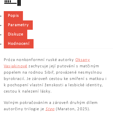
Popis
Parametry
Diskuze
Hodnocení
Próza nonkonformní ruské autorky
Oksany
Vasjakinové
zachycuje její putování s matčiným
popelem na rodnou Sibiř, provázené nesmyslnou
byrokracií. Je zároveň cestou ke smíření s matkou i
k pochopení vlastní ženskosti a lesbické identity,
cestou k nalezení lásky.
Volným pokračováním a zároveň druhým dílem
autorčiny trilogie je
Step
(Maraton, 2025).