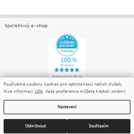
Spolehlivý e-shop
Používáme soubory cookies pro optimalizaci našich služeb.
zde
Více informací
. Vaše preference můžete kdykoli změnit.
Upravit nastavení
2026 ©
Nakladatelství Maraton
, všechna práva vyhrazena
Nastavení
cookies
Vytvořil Shoptet
Odmítnout
Souhlasím
Odběr novinek