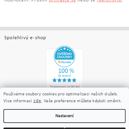
hodnocení. Prosím
přihlaste se
nebo se
registrujte
.
Spolehlivý e-shop
Používáme soubory cookies pro optimalizaci našich služeb.
zde
Více informací
. Vaše preference můžete kdykoli změnit.
Upravit nastavení
2026 ©
Nakladatelství Maraton
, všechna práva vyhrazena
Nastavení
cookies