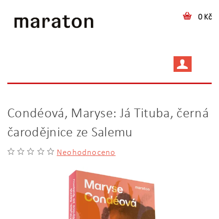
0 Kč
Condéová, Maryse: Já Tituba, černá
čarodějnice ze Salemu
Neohodnoceno