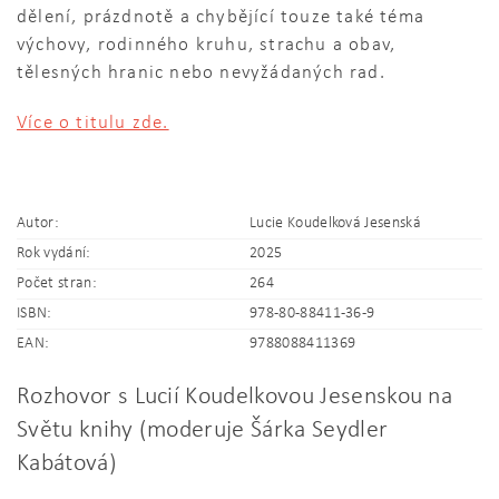
dělení, prázdnotě a chybějící touze také téma
výchovy, rodinného kruhu, strachu a obav,
tělesných hranic nebo nevyžádaných rad.
Více o titulu zde.
Autor:
Lucie Koudelková Jesenská
Rok vydání:
2025
Počet stran:
264
ISBN:
978-80-88411-36-9
EAN:
9788088411369
Rozhovor s Lucií Koudelkovou Jesenskou na
Světu knihy (moderuje Šárka Seydler
Kabátová)