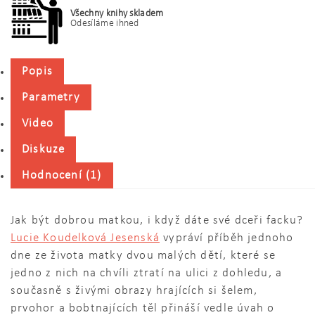
Všechny knihy skladem
Odesíláme ihned
Popis
Parametry
Video
Diskuze
Hodnocení (1)
Jak být dobrou matkou, i když dáte své dceři facku?
Lucie Koudelková Jesenská
vypráví příběh jednoho
dne ze života matky dvou malých dětí, které se
jedno z nich na chvíli ztratí na ulici z dohledu, a
s
oučasně s živými obrazy hrajících si šelem,
prvohor a bobtnajících těl přináší vedle úvah o