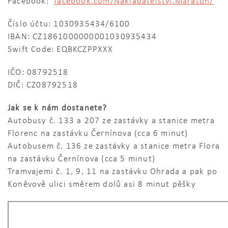
Facebook:
facebook.com/Nakladatelstvi.Maraton/
Číslo účtu: 1030935434/6100
IBAN: CZ1861000000001030935434
Swift Code: EQBKCZPPXXX
IČO: 08792518
DIČ: CZ08792518
Jak se k nám dostanete?
Autobusy č. 133 a 207 ze zastávky a stanice metra
Florenc na zastávku Černínova (cca 6 minut)
Autobusem č. 136 ze zastávky a stanice metra Flora
na zastávku Černínova (cca 5 minut)
Tramvajemi č. 1, 9, 11 na zastávku Ohrada a pak po
Koněvově ulici směrem dolů asi 8 minut pěšky