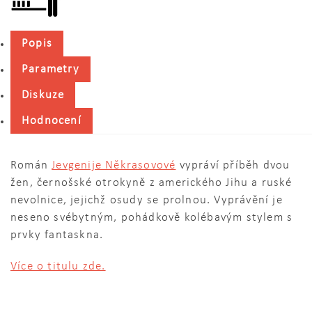
Popis
Parametry
Diskuze
Hodnocení
Román
Jevgenije Někrasovové
vypráví příběh dvou
žen, černošské otrokyně z amerického Jihu a ruské
nevolnice, jejichž osudy se prolnou. Vyprávění je
neseno svébytným, pohádkově kolébavým stylem s
prvky fantaskna.
Více o titulu zde.