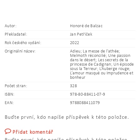
Autor:
Honoré de Balzac
Překladatel:
Jan Petříček
Rok českého vydání:
2022
Originální název:
Adieu; La messe de l’athée;
Melmoth réconcilié; Une passion
dans le désert; Les secrets de la
princesse de Cadignan; Un épisode
sous la Terreur; L’Auberge rouge;
L’amour masqué ou Imprudence et
bonheur
Počet stran:
328
ISBN:
978-80-88411-07-9
EAN:
9788088411079
Buďte první, kdo napíše příspěvek k této položce.
Přidat komentář