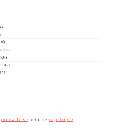
lean
ý
ání)
roches
íloha
1-16-1
161
m
přihlaste se
nebo se
registrujte
.