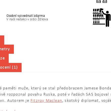
Osobní vyzvednutí zdarma
V naší redakci v srdci Žižkova
s
metry
uze
ocení (1)
lé paměti muže, který se stal předobrazem Jamese Bonda
ivě rozpoznal povahu Ruska, poté v řadách SAS bojoval 
vii. Autorem je
Fitzroy Maclean
, skotský diplomat, voják