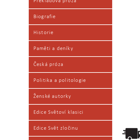
Překladová próza
Biografie
Historie
Paměti a deníky
Česká próza
Politika a politologie
Ženské autorky
Edice Světoví klasici
Edice Svět zločinu