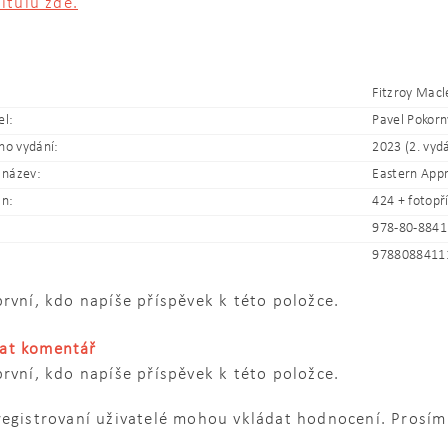
titulu zde.
Fitzroy Mac
el:
Pavel Pokorn
ho vydání:
2023 (2. vyd
 název:
Eastern App
an:
424 + fotopř
978-80-8841
9788088411
rvní, kdo napíše příspěvek k této položce.
dat komentář
rvní, kdo napíše příspěvek k této položce.
registrovaní uživatelé mohou vkládat hodnocení. Prosí