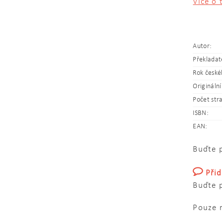
Více o 
Autor:
Překladat
Rok české
Originální
Počet str
ISBN:
EAN:
Buďte p
Při
Buďte p
Pouze 