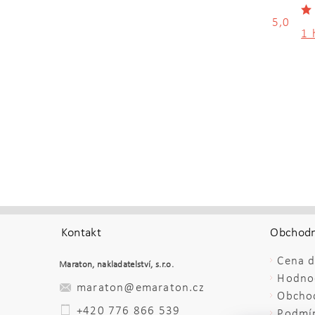
5,0
1 
Kontakt
Obchodn
Cena d
Maraton, nakladatelství, s.r.o.
Hodno
maraton
@
emaraton.cz
Obcho
+420 776 866 539
Podmí