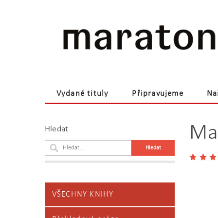
Vydané tituly
Připravujeme
Na
Prodej a distribuce
O nás
Kont
Mac
Hledat
VŠECHNY KNIHY