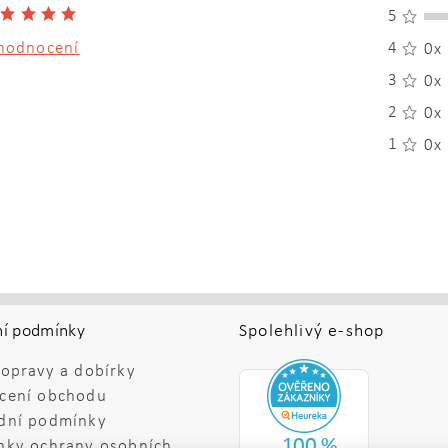
5
hodnocení
4
0x
3
0x
2
0x
1
0x
í podmínky
Spolehlivý e-shop
opravy a dobírky
cení obchodu
dní podmínky
nky ochrany osobních