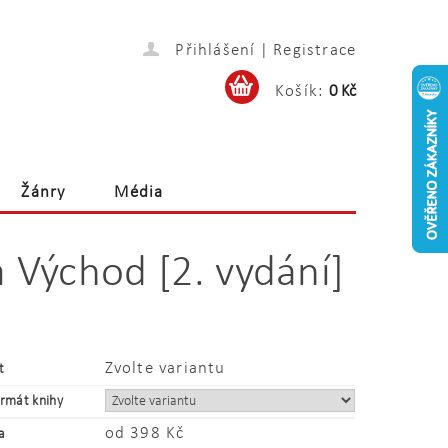
Přihlášení
|
Registrace
Košík:
0 Kč
Žánry
Média
a Východ [2. vydání]
Zvolte variantu
t
ormát knihy
od 398 Kč
a