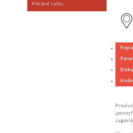
Plátěné tašky
Popi
Para
Disk
Hodn
Proslu
jasnozř
Jugoslá