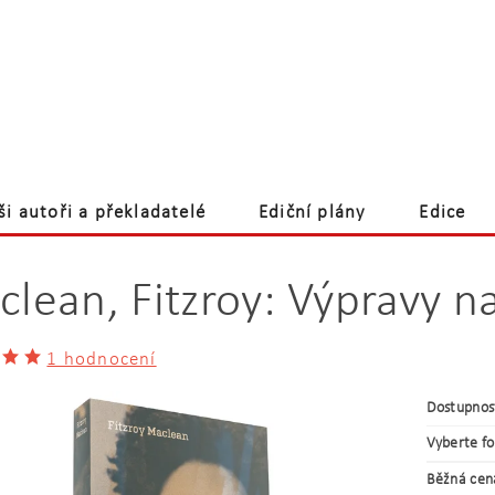
ši autoři a překladatelé
Ediční plány
Edice
akt
lean, Fitzroy: Výpravy n
1 hodnocení
Dostupnos
Vyberte f
Běžná cen