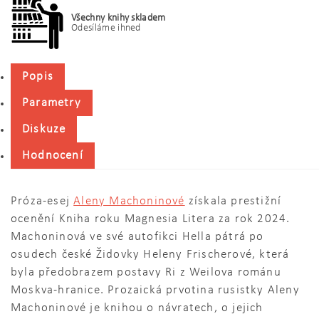
Všechny knihy skladem
Odesíláme ihned
Popis
Parametry
Diskuze
Hodnocení
Próza-esej
Aleny Machoninové
získala prestižní
ocenění Kniha roku Magnesia Litera za rok 2024.
Machoninová ve své autofikci Hella pátrá po
osudech české Židovky Heleny Frischerové, která
byla předobrazem postavy Ri z Weilova románu
Moskva-hranice. Prozaická prvotina rusistky Aleny
Machoninové je knihou o návratech, o jejich