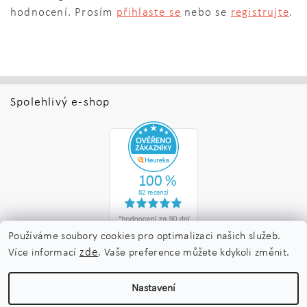
hodnocení. Prosím
přihlaste se
nebo se
registrujte
.
Spolehlivý e-shop
Používáme soubory cookies pro optimalizaci našich služeb.
zde
Více informací
. Vaše preference můžete kdykoli změnit.
Upravit nastavení
2026 ©
Nakladatelství Maraton
, všechna práva vyhrazena
Nastavení
cookies